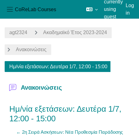
currently
Log
CoReLab Courses
using
in
Side panel
guest
Skip to main content
access
agt2324
Ακαδημαϊκό Έτος 2023-2024
Ανακοινώσεις
Ημ/νία εξετάσεων: Δευτέρα 1/7, 12:00 - 15:00
Ανακοινώσεις
Ημ/νία εξετάσεων: Δευτέρα 1/7,
12:00 - 15:00
← 2η Σειρά Ασκήσεων: Νέα Προθεσμία Παράδοσης