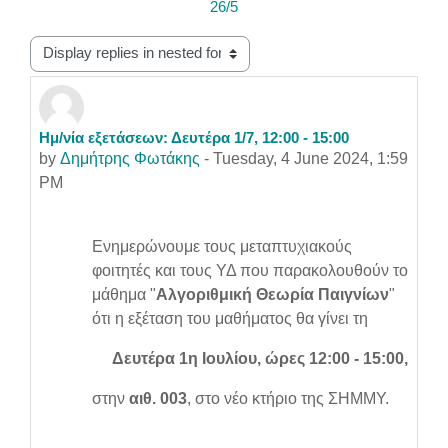
26/5
Display mode
Ημ/νία εξετάσεων: Δευτέρα 1/7, 12:00 - 15:00
Number of replies: 0
by
Δημήτρης Φωτάκης
-
Tuesday, 4 June 2024, 1:59
PM
Ενημερώνουμε τους μεταπτυχιακούς
φοιτητές και τους ΥΔ που παρακολουθούν το
μάθημα "
Αλγοριθμική Θεωρία Παιγνίων
"
ότι η εξέταση του μαθήματος θα γίνει τη
Δευτέρα 1η Ιουλίου, ώρες 12:00 - 15:00,
στην
αιθ. 003
, στο νέο κτήριο της ΣΗΜΜΥ.