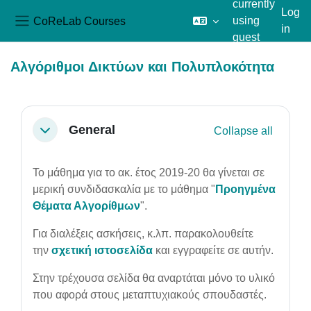
currently
Log
CoReLab Courses
using
in
Side panel
guest
Skip to main content
access
Αλγόριθμοι Δικτύων και Πολυπλοκότητα
Section outline
General
Collapse all
Collapse
Το μάθημα για το ακ. έτος 2019-20 θα γίνεται σε
μερική συνδιδασκαλία με το μάθημα "
Προηγμένα
Θέματα Αλγορίθμων
".
Για διαλέξεις ασκήσεις, κ.λπ. παρακολουθείτε
την
σχετική ιστοσελίδα
και εγγραφείτε σε αυτήν.
Στην τρέχουσα σελίδα θα αναρτάται μόνο το υλικό
που αφορά στους μεταπτυχιακούς σπουδαστές.