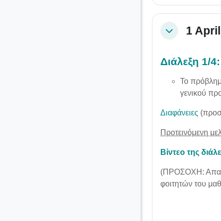
1 April
Collapse
Διάλεξη 1/4:
Το πρόβλημ
γενικού πρ
Διαφάνειες
(προσ
Προτεινόμενη με
Βίντεο της διάλ
(ΠΡΟΣΟΧΗ: Απαιτ
φοιτητών του μαθ