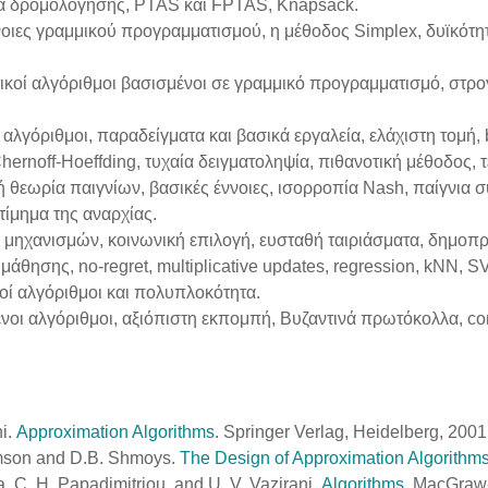
 δρομολόγησης, PTAS και FPTAS, Knapsack.
νοιες γραμμικού προγραμματισμού, η μέθοδος Simplex, δυϊκότ
ικοί αλγόριθμοι βασισμένοι σε γραμμικό προγραμματισμό, στρ
.
 αλγόριθμοι, παραδείγματα και βασικά εργαλεία, ελάχιστη τομή,
ernoff-Hoeffding, τυχαία δειγματοληψία, πιθανοτική μέθοδος, τε
ή θεωρία παιγνίων, βασικές έννοιες, ισορροπία Nash, παίγνια 
τίμημα της αναρχίας.
 μηχανισμών, κοινωνική επιλογή, ευσταθή ταιριάσματα, δημοπ
μάθησης, no-regret, multiplicative updates, regression, kNN, S
οί αλγόριθμοι και πολυπλοκότητα.
νοι αλγόριθμοι, αξιόπιστη εκπομπή, Βυζαντινά πρωτόκολλα, co
ni.
Approximation Algorithms
. Springer Verlag, Heidelberg, 2001
amson and D.B. Shmoys.
The Design of Approximation Algorithm
, C. H. Papadimitriou, and U. V. Vazirani.
Algorithms
. MacGraw-