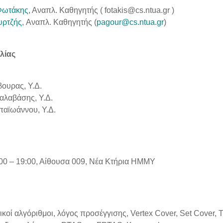
Φωτάκης
, Αναπλ. Καθηγητής (
fotakis@cs.ntua.gr
)
υρτζής
, Αναπλ. Καθηγητής (
pagour@cs.ntua.gr
)
λίας
ουρας, Υ.Δ.
αλαβάσης, Υ.Δ.
παϊωάννου, Υ.Δ.
:00 – 19:00, Αίθoυσα 009, Νέα Κτήρια ΗΜΜΥ
κοί αλγόριθμοι, λόγος προσέγγισης, Vertex Cover, Set Cover,