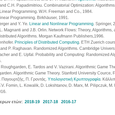
z and C.H. Papadimitriou. Combinatorial Optimization: Algorithm
. Linear Programming. W.H. Freeman and Co., 1984.
 Linear Programming. Birkhäuser, 1991.
erger and Y. Ye.
Linear and Nonlinear Programming
. Springer,
.L. Magnanti and J.B. Orlin. Network Flows: Theory, Algorithms,
istributed Algorithms. Morgan Kaufmann Publishers,1996.
enhofer.
Principles of Distributed Computing
. ETH Zuerich cours
 and P. Raghavan. Randomized Algorithms. Cambridge Universi
cher and E. Upfal. Probability and Computing: Randomized Alg
5.
. Roughgarden, E. Tardos and V. Vazirani. Algorithmic Game Th
rden. Algorithmic Game Theory. Stanford University Cource, F
. Παγουρτζής, Π. Γροντάς.
Υπολογιστική Κρυπτογραφία
. Κάλλι
.V. Fomin, L. Kowalik, D. Lokshtanov, D. Marx, M. Pilipczuk, M.
016.
τερων ετών:
2018-19
2017-18
2016-17