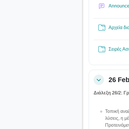
Announc
Αρχεία δι
Σειρές Α
26 Feb
Collapse
Διάλεξη 26/2: 
Τοπική ανα
λύσεις, η μ
Προτεινόμε