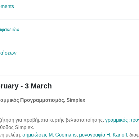
Forum
ements
Folder
αφανειών
Folder
σκήσεων
ruary - 3 March
Γραμμικός Προγραμματισμός, Simplex
ζήτηση για προβήματα κυρτής βελτιστοποίησης,
γραμμικός προ
έθοδος Simplex.
νη μελέτη:
σημειώσεις M. Goemans
,
μονογραφία H. Karloff
, δια