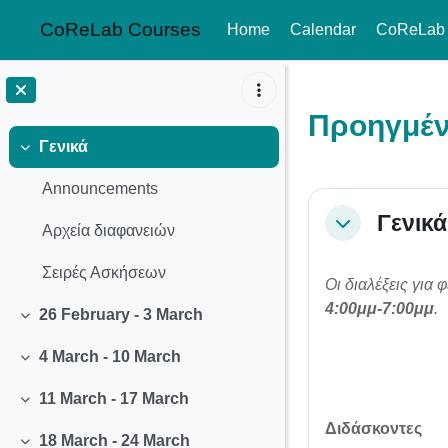
CoReLab Courses
Home
Calendar
CoReLab
Skip to main content
Προηγμέν
Γενικά
Collapse
Announcements
Section o
Γενικά
Collapse
Αρχεία διαφανειών
Σειρές Ασκήσεων
Οι διαλέξεις για 
4:00μμ-7:00μμ
.
26 February - 3 March
Collapse
4 March - 10 March
Collapse
11 March - 17 March
Collapse
Διδάσκοντες
18 March - 24 March