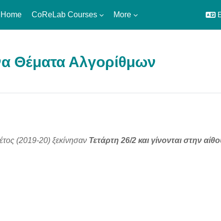
 Home
CoReLab Courses
More
E
α Θέματα Αλγορίθμων
utline
φέτος (2019-20) ξεκίνησαν
Τετάρτη 26/2 και γίνονται στην αί