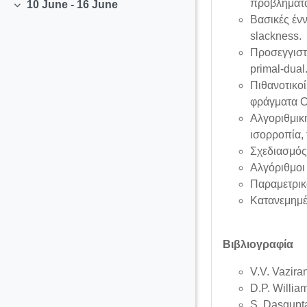
προβλήματα
10 June - 16 June
Collapse
Βασικές έν
slackness.
Προσεγγιστ
primal-dual
Πιθανοτικοί
φράγματα Ch
Αλγοριθμικ
ισορροπία, 
Σχεδιασμός
Αλγόριθμοι 
Παραμετρικ
Κατανεμημέ
Βιβλιογραφία
V.V. Vazira
D.P. Willi
S. Dasgupta