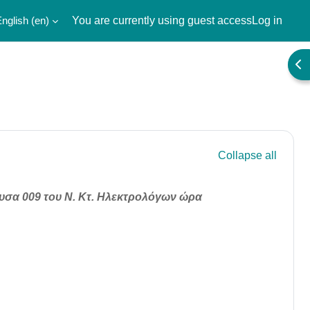
nglish ‎(en)‎
You are currently using guest access
Log in
Ope
Collapse all
θουσα 009 του Ν. Κτ. Ηλεκτρολόγων ώρα