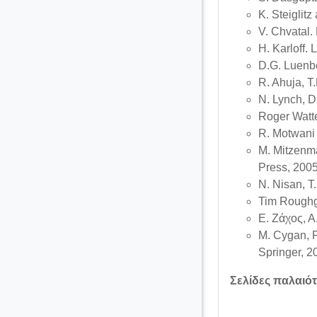
K. Steiglit
V. Chvatal
H. Karloff.
D.G. Luenb
R. Ahuja, T
N. Lynch, D
Roger Watt
R. Motwani
M. Mitzenma
Press, 200
N. Nisan, T
Tim Roughga
Ε. Ζάχος, Α
M. Cygan, F
Springer, 2
Σελίδες παλαιό