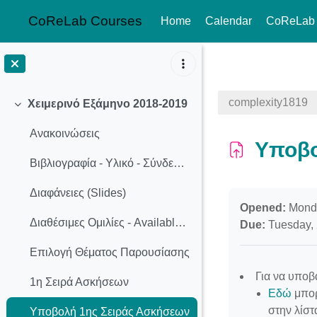
CoReLab Courses
Home
Calendar
CoReLab
Skip to main content
complexity1819
Χειμερινό Εξάμηνο 2018-2019
Collapse
Ανακοινώσεις
Υποβο
Βιβλιογραφία - Υλικό - Σύνδεσμοι
Διαφάνειες (Slides)
Completion req
Opened:
Monda
Διαθέσιμες Ομιλίες - Available Presentation Topics
Due:
Tuesday, 
Επιλογή Θέματος Παρουσίασης
Για να υποβ
1η Σειρά Ασκήσεων
Εδώ
μπορ
στην λίστ
Υποβολή 1ης Σειράς Ασκήσεων