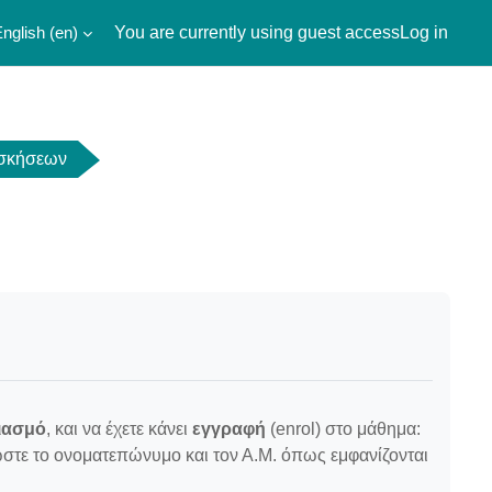
nglish ‎(en)‎
You are currently using guest access
Log in
Ασκήσεων
ιασμό
, και να έχετε κάνει
εγγραφή
(enrol) στο μάθημα:
τε το ονοματεπώνυμο και τον Α.Μ. όπως εμφανίζονται