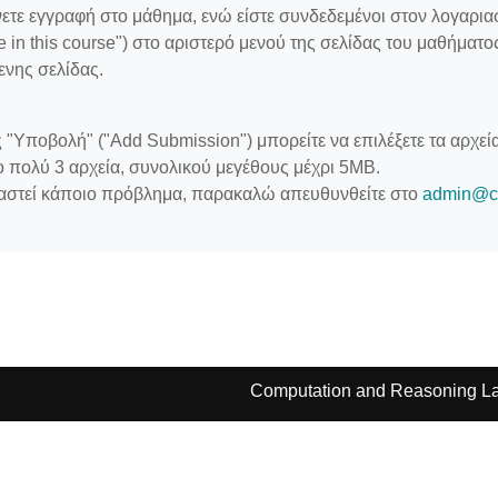
νετε εγγραφή στο μάθημα, ενώ είστε συνδεδεμένοι στον λογαρι
e in this course") στο αριστερό μενού της σελίδας του μαθήματο
ενης σελίδας.
 "Υποβολή" ("Add Submission") μπορείτε να επιλέξετε τα αρχε
ο πολύ 3 αρχεία, συνολικού μεγέθους μέχρι 5ΜΒ.
αστεί κάποιο πρόβλημα, παρακαλώ απευθυνθείτε στο
admin@co
Computation and Reasoning La