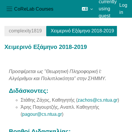
currently
Log
CoReLab Courses
using
in
Side panel
guest
Skip to main content
access
complexity1819
Χειμερινό Εξάμηνο 2018-2019
Χειμερινό Εξάμηνο 2018-2019
Section outline
Προσφέρεται
ως "Θεωρητική Πληροφορική Ι:
Αλγόριθμοι και Πολυπλοκότητα" στην ΣΗΜΜΥ.
Διδάσκοντες:
Στάθης Ζάχος, Καθηγητής (
zachos@cs.ntua.gr
)
Άρης Παγουρτζής, Αναπλ. Καθηγητής
(
pagour@cs.ntua.gr
)
Βοηθοί Διδασκαλίας: