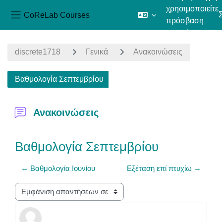
χρησιμοποιείτε
CoReLab Courses
πρόσβαση
Πλευρικός πίνακας
επισκέπτη
Μετάβαση στο κεντρικό περιεχόμενο
discrete1718
Γενικά
Ανακοινώσεις
Βαθμολογία Σεπτεμβρίου
Ανακοινώσεις
Βαθμολογία Σεπτεμβρίου
← Βαθμολογία Ιουνίου
Εξέταση επί πτυχίω →
Λειτουργία εμφάνισης