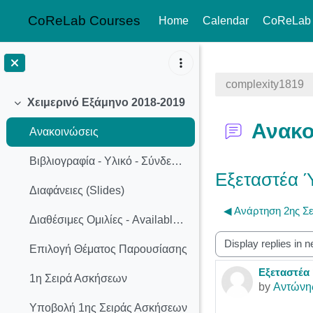
CoReLab Courses
Home
Calendar
CoReLab
Skip to main content
complexity1819
Χειμερινό Εξάμηνο 2018-2019
Collapse
Ανακο
Ανακοινώσεις
Βιβλιογραφία - Υλικό - Σύνδεσμοι
Εξεταστέα 
Διαφάνειες (Slides)
◀︎ Ανάρτηση 2ης Σ
Διαθέσιμες Ομιλίες - Available Presentation Topics
Display mode
Επιλογή Θέματος Παρουσίασης
Εξεταστέα
Number of r
1η Σειρά Ασκήσεων
by
Αντώνη
Υποβολή 1ης Σειράς Ασκήσεων