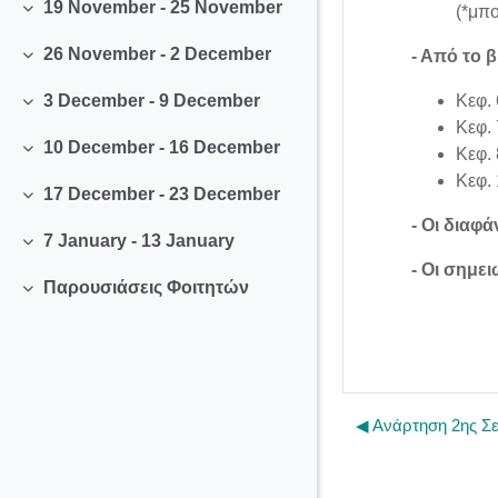
19 November - 25 November
(*μπο
Collapse
26 November - 2 December
- Από το β
Collapse
Κεφ. 
3 December - 9 December
Collapse
Κεφ. 
10 December - 16 December
Κεφ. 
Collapse
Κεφ. 
17 December - 23 December
Collapse
- Οι διαφ
7 January - 13 January
Collapse
- Οι σημει
Παρουσιάσεις Φοιτητών
Collapse
◀︎ Ανάρτηση 2ης Σ