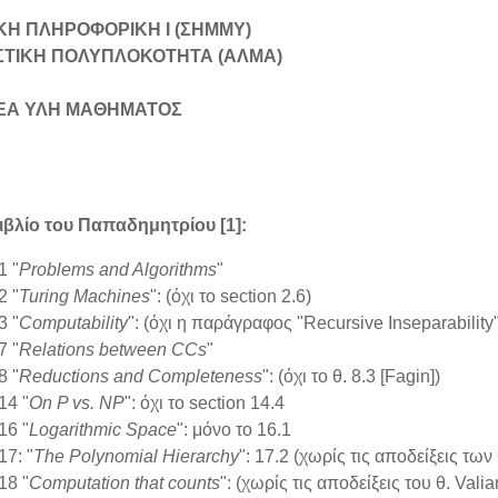
ΚΗ ΠΛΗΡΟΦΟΡΙΚΗ Ι (ΣΗΜΜΥ)
ΣΤΙΚΗ ΠΟΛΥΠΛΟΚΟΤΗΤΑ (ΑΛΜΑ)
ΕΑ ΥΛΗ ΜΑΘΗΜΑΤΟΣ
βιβλίο του Παπαδημητρίου [1]:
1 "
Problems and Algorithms
"
2 "
Turing Machines
": (όχι το section 2.6)
3 "
Computability
": (όχι η παράγραφος "Recursive Inseparability"
7 "
Relations between CCs
"
8 "
Reductions and Completeness
": (όχι το θ. 8.3 [Fagin])
14 "
On P vs. NP
": όχι το section 14.4
16 "
Logarithmic Space
": μόνο το 16.1
17: "
The Polynomial Hierarchy
": 17.2 (χωρίς τις αποδείξεις των 
18 "
Computation that counts
": (χωρίς τις αποδείξεις του θ. Valian