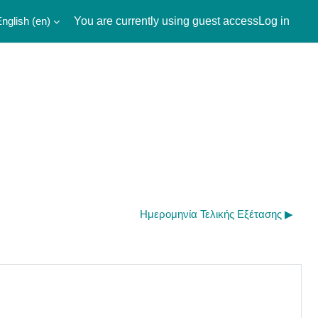
nglish ‎(en)‎
You are currently using guest access
Log in
Ημερομηνία Τελικής Εξέτασης ▶︎