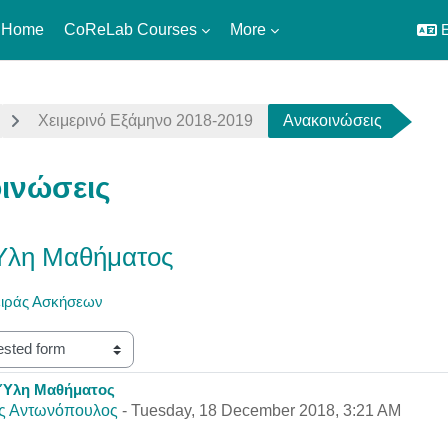
 Home
CoReLab Courses
More
E
Χειμερινό Εξάμηνο 2018-2019
Ανακοινώσεις
ινώσεις
Ύλη Μαθήματος
ειράς Ασκήσεων
 Ύλη Μαθήματος
eplies: 0
ς Αντωνόπουλος
-
Tuesday, 18 December 2018, 3:21 AM