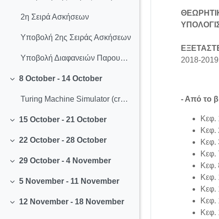
ΘΕΩΡΗΤΙ
2η Σειρά Ασκήσεων
ΥΠΟΛΟΓΙ
Υποβολή 2ης Σειράς Ασκήσεων
ΕΞΕΤΑΣΤ
Υποβολή Διαφανειών Παρουσιάσεων
2018-2019
8 October - 14 October
Collapse
- Από το 
Turing Machine Simulator (created by Anthony Morphett)
Κεφ. 
15 October - 21 October
Collapse
Κεφ. 
22 October - 28 October
Κεφ. 
Collapse
Κεφ. 
29 October - 4 November
Κεφ. 
Collapse
Κεφ. 
5 November - 11 November
Collapse
Κεφ. 
Κεφ. 
12 November - 18 November
Collapse
Κεφ. 