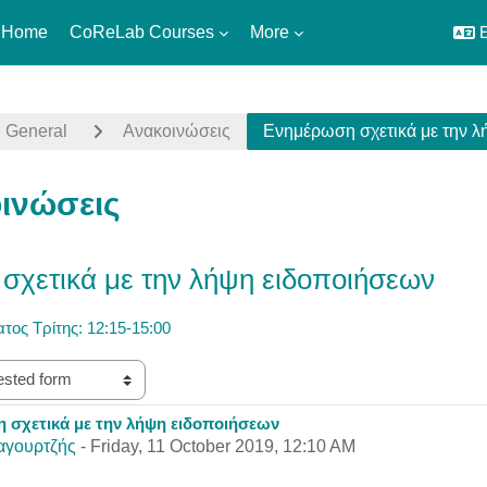
 Home
CoReLab Courses
More
E
General
Ανακοινώσεις
Ενημέρωση σχετικά με την 
ινώσεις
σχετικά με την λήψη ειδοποιήσεων
τος Τρίτης: 12:15-15:00
 σχετικά με την λήψη ειδοποιήσεων
eplies: 0
αγουρτζής
-
Friday, 11 October 2019, 12:10 AM