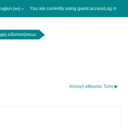
nglish ‎(en)‎
You are currently using guest access
Log in
λήψη ειδοποιήσεων
Αλλαγή αίθουσας Τρίτη ▶︎