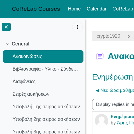
CoReLab Courses
Home
Calendar
CoReLab
Skip to main content
crypto1920
General
Collapse
Ανακο
Ανακοινώσεις
Βιβλιογραφία - Υλικό - Σύνδεσμοι
Ενημέρωση 
Διαφάνειες
◀︎ Νέα ώρα μαθήμα
Σειρές ασκήσεων
Display mode
Υποβολή 1ης σειράς ασκήσεων
Ενημέρωση
Number of r
Υποβολή 2ης σειράς ασκήσεων
by
Άρης Π
Υποβολή 3ης σειράς ασκήσεων