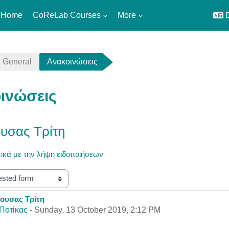
 Home
CoReLab Courses
More
E
General
Ανακοινώσεις
ινώσεις
υσας Τρίτη
ικά με την λήψη ειδοποιήσεων
θουσας Τρίτη
eplies: 0
Ποτίκας
-
Sunday, 13 October 2019, 2:12 PM