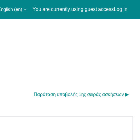
nglish ‎(en)‎
You are currently using guest access
Log in
Παράταση υποβολής 1ης σειράς ασκήσεων ▶︎