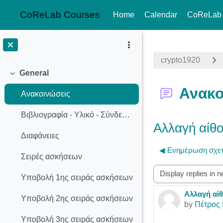
CoReLab Courses
Home
Calendar
CoReLab
Skip to main content
crypto1920
General
Collapse
Ανακο
Ανακοινώσεις
Βιβλιογραφία - Υλικό - Σύνδεσμοι
Αλλαγή αίθο
Διαφάνειες
◀︎ Ενημέρωση σχετ
Σειρές ασκήσεων
Display mode
Υποβολή 1ης σειράς ασκήσεων
Αλλαγή αί
Number of r
Υποβολή 2ης σειράς ασκήσεων
by
Πέτρος 
Υποβολή 3ης σειράς ασκήσεων