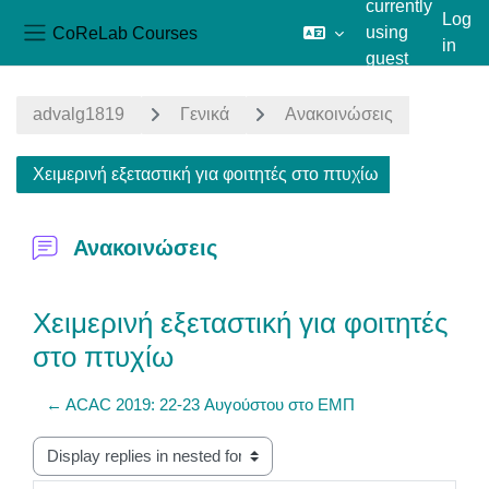
currently
Log
CoReLab Courses
using
in
Side panel
guest
Skip to main content
access
advalg1819
Γενικά
Ανακοινώσεις
Χειμερινή εξεταστική για φοιτητές στο πτυχίω
Ανακοινώσεις
Χειμερινή εξεταστική για φοιτητές
στο πτυχίω
← ACAC 2019: 22-23 Αυγούστου στο ΕΜΠ
Display mode