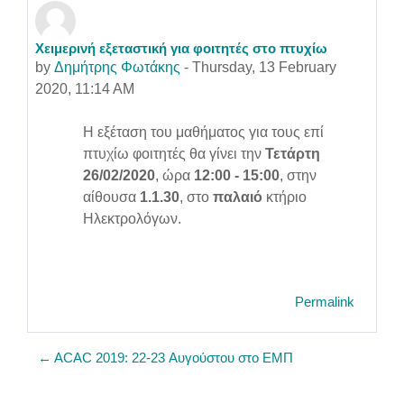
Χειμερινή εξεταστική για φοιτητές στο πτυχίω
Number of replies: 0
by
Δημήτρης Φωτάκης
-
Thursday, 13 February
2020, 11:14 AM
Η εξέταση του μαθήματος για τους επί
πτυχίω φοιτητές θα γίνει την
Τετάρτη
26/02/2020
, ώρα
12:00 - 15:00
, στην
αίθουσα
1.1.30
, στο
παλαιό
κτήριο
Ηλεκτρολόγων.
Permalink
← ACAC 2019: 22-23 Αυγούστου στο ΕΜΠ