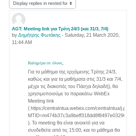
Display mode
AGT: Meeting link για Τρίτη 24/3 (και 31/3, 7/4)
Number of replies: 0
by
Δημήτρης Φωτάκης
-
Saturday, 21 March 2020,
11:44 AM
Καλημέρα σε όλους,
Για το μάθημα της ερχόμενης Τρίτης 24/3,
καθώς και για τα μαθήματα στις 31/3 και 7/4,
μέχρι τις διακοπές του Πάσχα δηλαδή), θα
χρησιμοποιούμε το παρακάτω WebEx
Meeting link
(
https://centralntua.webex.com/centralntua/j.php?
MTID=m474b37c3a9beff318dd8f8497e032903
)
. Το meeting θα είναι ανοικτό για να
συνδεθείτε από τις 15:00, και το μάθημα θα