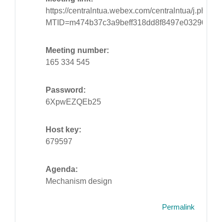
https://centralntua.webex.com/centralntua/j.php?
MTID=m474b37c3a9beff318dd8f8497e032903
Meeting number:
165 334 545
Password:
6XpwEZQEb25
Host key:
679597
Agenda:
Mechanism design
Permalink