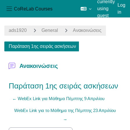
currently
Log
CoReLab Courses
using
in
Side panel
guest
Skip to main content
access
ads1920
General
Ανακοινώσεις
Παράταση 1ης σειράς ασκήσεων
Ανακοινώσεις
Παράταση 1ης σειράς ασκήσεων
← WebEx Link για Μάθημα Πέμπτης 9 Απριλίου
WebEx Link για το Μάθημα της Πέμπτης 23 Απριλίου
→