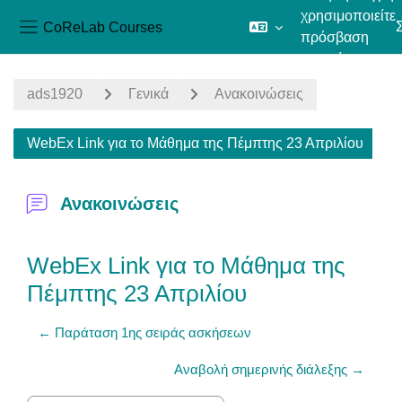
χρησιμοποιείτε
CoReLab Courses
πρόσβαση
Πλευρικός πίνακας
επισκέπτη
Μετάβαση στο κεντρικό περιεχόμενο
ads1920
Γενικά
Ανακοινώσεις
WebEx Link για το Μάθημα της Πέμπτης 23 Απριλίου
Ανακοινώσεις
WebEx Link για το Μάθημα της
Πέμπτης 23 Απριλίου
← Παράταση 1ης σειράς ασκήσεων
Αναβολή σημερινής διάλεξης →