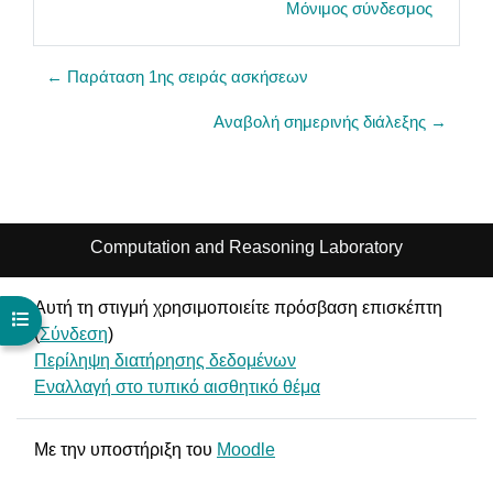
Μόνιμος σύνδεσμος
← Παράταση 1ης σειράς ασκήσεων
Αναβολή σημερινής διάλεξης →
Computation and Reasoning Laboratory
Αυτή τη στιγμή χρησιμοποιείτε πρόσβαση επισκέπτη
Άνοιγμα ευρετηρίου μαθήματος
(
Σύνδεση
)
Περίληψη διατήρησης δεδομένων
Εναλλαγή στο τυπικό αισθητικό θέμα
Με την υποστήριξη του
Moodle