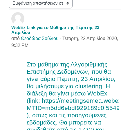
Λειτουργία εμφάνισης
WebEx Link για το Μάθημα της Πέμπτης 23
Αριθμός απαντήσεων: 0
Απριλίου
από
Θεοδώρα Σούλιου
-
Τετάρτη, 22 Απριλίου 2020,
9:32 PM
Στο μάθημα της Αλγοριθμικής
Επιστήμης Δεδομένων, που θα
γίνει αύριο Πέμπτη, 23 Απριλίου,
θα μιλήσουμε για clustering. Η
διάλεξη θα γίνει μέσω WebEx
(link:
https://meetingsemea.webex.c
MTID=m5dd6ebdf929189c0f5549d9a
), όπως και τις προηγούμενες
εβδομάδες. Θα μπορείτε να
συνδεθείτε από τις 17:00 και