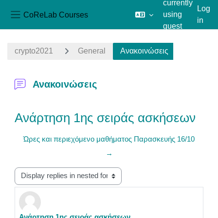
currently
Log
CoReLab Courses
using
in
Side panel
guest
Skip to main content
access
crypto2021
General
Ανακοινώσεις
Ανακοινώσεις
Ανάρτηση 1ης σειράς ασκήσεων
Ώρες και περιεχόμενο μαθήματος Παρασκευής 16/10
→
Display mode
Ανάρτηση 1ης σειράς ασκήσεων