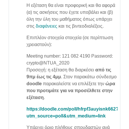
Η εξέταση θα είναι προφορική και θα αφορά
(α) τις ασκήσεις που έχετε υποβάλει και (β)
όλη την ύλη του μαθήματος όπως υπάρχει
στις
διαφάνειες
και τις βιντεοδιαλέξεις.
Επιπλέον στοιχεία στοιχεία (σε περίπτωση
χρειαστούν):
Meeting number:
121 082 4190
Password:
crypto@NTUA_2020
Προσοχή: η εξέταση θα διαρκέσει
από τις
9πμ έως τις 4μμ
. Στον παρακάτω σύνδεσμο
doodle
παρακαλείστε να επιλέξετε την
ώρα
που προτιμάτε για να προσέλθετε στην
εξέταση
.
https://doodle.com/poll/hfrpf3auyisnk662?
utm_source=poll&utm_medium=link
Υπάρχει όριο πλήθους σπουδαστών ανά