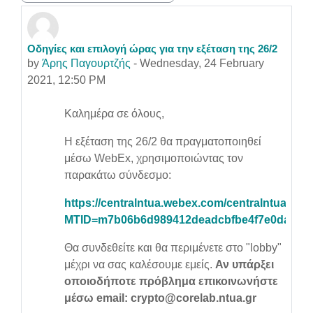
Οδηγίες και επιλογή ώρας για την εξέταση της 26/2
Number of replies: 0
by
Άρης Παγουρτζής
-
Wednesday, 24 February
2021, 12:50 PM
Καλημέρα σε όλους,
Η εξέταση της 26/2 θα πραγματοποιηθεί
μέσω WebEx, χρησιμοποιώντας τον
παρακάτω σύνδεσμο:
https://centralntua.webex.com/centralntua/j.ph
MTID=m7b06b6d989412deadcbfbe4f7e0da797
Θα συνδεθείτε και θα περιμένετε στο "lobby"
μέχρι να σας καλέσουμε εμείς.
Αν υπάρξει
οποιοδήποτε πρόβλημα επικοινωνήστε
μέσω email: crypto@corelab.ntua.gr