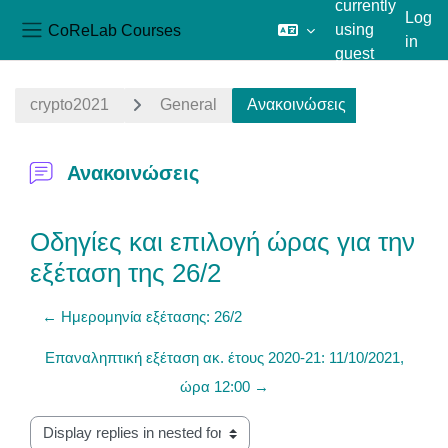
currently
Log
CoReLab Courses
using
in
Side panel
guest
Skip to main content
access
crypto2021
General
Ανακοινώσεις
Ανακοινώσεις
Οδηγίες και επιλογή ώρας για την
εξέταση της 26/2
← Ημερομηνία εξέτασης: 26/2
Επαναληπτική εξέταση ακ. έτους 2020-21: 11/10/2021,
ώρα 12:00 →
Display mode