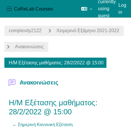
currently
Log
CoReLab Courses
using
in
Side panel
guest
Skip to main content
access
complexity2122
Χειμερινό Εξάμηνο 2021-2022
Ανακοινώσεις
Η/Μ Εξέτασης μαθήματος: 28/2/2022 @ 15:00
Ανακοινώσεις
Η/Μ Εξέτασης μαθήματος:
28/2/2022 @ 15:00
← Σημερινή Κανονική Εξέταση