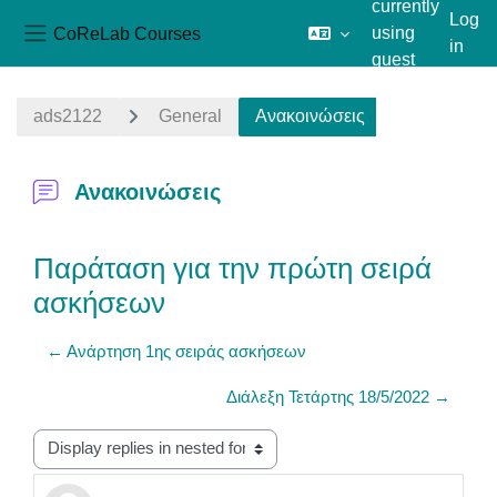
currently
Log
CoReLab Courses
using
in
Side panel
guest
Skip to main content
access
ads2122
General
Ανακοινώσεις
Ανακοινώσεις
Παράταση για την πρώτη σειρά
ασκήσεων
← Ανάρτηση 1ης σειράς ασκήσεων
Διάλεξη Τετάρτης 18/5/2022 →
Display mode