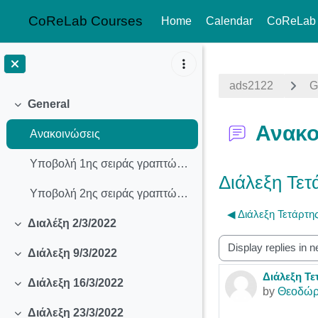
CoReLab Courses
Home
Calendar
CoReLab
Skip to main content
ads2122
G
General
Collapse
Ανακο
Ανακοινώσεις
Υποβολή 1ης σειράς γραπτών ασκήσεων
Διάλεξη Τετ
Υποβολή 2ης σειράς γραπτών ασκήσεων
◀︎ Διάλεξη Τετάρτη
Διαλέξη 2/3/2022
Collapse
Display mode
Διάλεξη 9/3/2022
Collapse
Διάλεξη Τε
Number of r
Διάλεξη 16/3/2022
Collapse
by
Θεοδώρ
Διάλεξη 23/3/2022