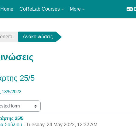
 Home
CoReLab Courses
More
E
eneral
Ανακοινώσεις
ινώσεις
άρτης 25/5
ς 18/5/2022
τάρτης 25/5
eplies: 0
α Σούλιου
-
Tuesday, 24 May 2022, 12:32 AM