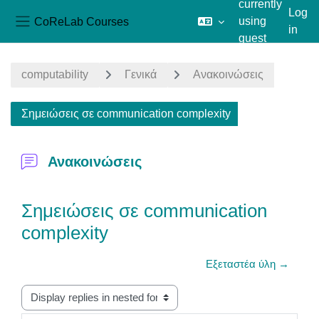
currently
Log
CoReLab Courses
using
in
Side panel
guest
Skip to main content
access
computability
Γενικά
Ανακοινώσεις
Σημειώσεις σε communication complexity
Ανακοινώσεις
Σημειώσεις σε communication
complexity
Εξεταστέα ύλη →
Display mode