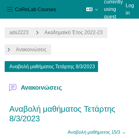
currently
Log
CoReLab Courses
using
in
Side panel
guest
Skip to main content
access
ads2223
Ακαδημαϊκό Έτος 2022-23
Ανακοινώσεις
Αναβολή μαθήματος Τετάρτης 8/3/2023
Ανακοινώσεις
Αναβολή μαθήματος Τετάρτης
8/3/2023
Αναβολή μαθήματος 15/3 →