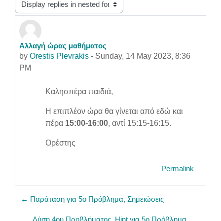
Display mode
Αλλαγή ώρας μαθήματος
Number of replies: 0
by
Orestis Plevrakis
-
Sunday, 14 May 2023, 8:36
PM
Καλησπέρα παιδιά,
Η επιπλέον ώρα θα γίνεται από εδώ και
πέρα
15:00-16:00
, αντί 15:15-16:15.
Oρέστης
Permalink
← Παράταση για 5o Πρόβλημα, Σημειώσεις
Λύση 4ου Προβλήματος, Hint για 5ο Πρόβλημα,