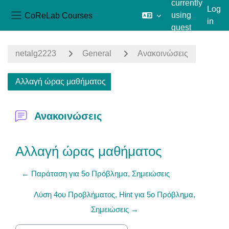
currently
Log
CoReLab Courses
using
in
Side panel
guest
Skip to main content
access
netalg2223
General
Ανακοινώσεις
Αλλαγή ώρας μαθήματος
Ανακοινώσεις
Αλλαγή ώρας μαθήματος
← Παράταση για 5o Πρόβλημα, Σημειώσεις
Λύση 4ου Προβλήματος, Hint για 5ο Πρόβλημα,
Σημειώσεις →