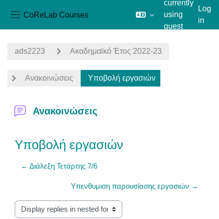
currently
Log
CoReLab Courses
using
in
Side panel
guest
Skip to main content
access
ads2223
Ακαδημαϊκό Έτος 2022-23
Ανακοινώσεις
Υποβολή εργασιών
Ανακοινώσεις
Υποβολή εργασιών
← Διάλεξη Τετάρτης 7/6
Υπενθυμιση παρουσίασης εργασιών →
Display mode