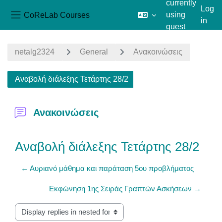
currently
Log
CoReLab Courses
using
in
Side panel
guest
Skip to main content
access
netalg2324
General
Ανακοινώσεις
Αναβολή διάλεξης Τετάρτης 28/2
Ανακοινώσεις
Αναβολή διάλεξης Τετάρτης 28/2
← Aυριανό μάθημα και παράταση 5ου προβλήματος
Εκφώνηση 1ης Σειράς Γραπτών Ασκήσεων →
Display mode