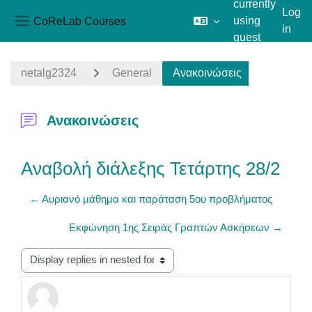
currently
Log
CoReLab Courses
using
in
Side panel
guest
Skip to main content
access
netalg2324
General
Ανακοινώσεις
Ανακοινώσεις
Αναβολή διάλεξης Τετάρτης 28/2
← Aυριανό μάθημα και παράταση 5ου προβλήματος
Εκφώνηση 1ης Σειράς Γραπτών Ασκήσεων →
Display mode