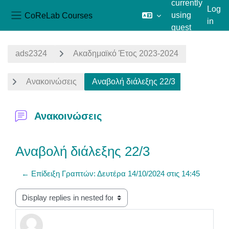
currently
Log
CoReLab Courses
using
in
Side panel
guest
Skip to main content
access
ads2324
Ακαδημαϊκό Έτος 2023-2024
Ανακοινώσεις
Αναβολή διάλεξης 22/3
Ανακοινώσεις
Αναβολή διάλεξης 22/3
← Επίδειξη Γραπτών: Δευτέρα 14/10/2024 στις 14:45
Display mode