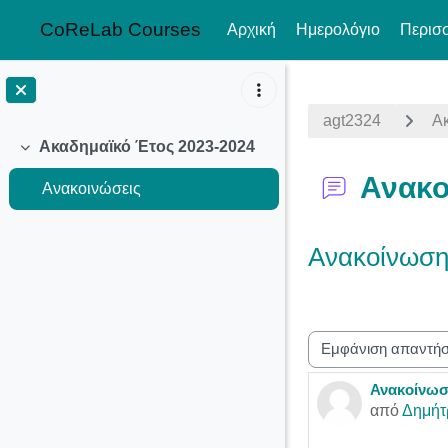
CoReLab Courses
Αρχική
Ημερολόγιο
Περισ
Μετάβαση στο κεντρικό περιεχόμενο
agt2324
Α
Ακαδημαϊκό Έτος 2023-2024
Σύμπτυξη
Ανακο
Ανακοινώσεις
Ανακοίνωση
Λειτουργία εμφάνισ
Ανακοίνωσ
Αριθμός α
από
Δημήτ