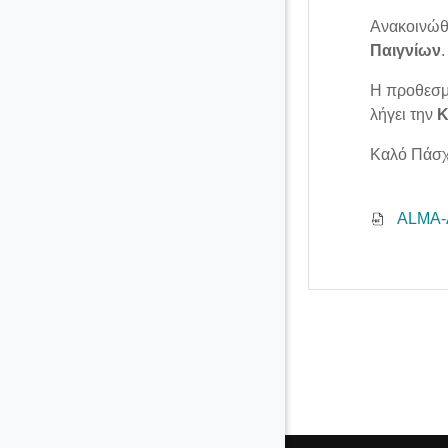
Ανακοινώθ
Παιγνίων
Η προθεσμ
λήγει την
Κ
Καλό Πάσχα
ALMA-