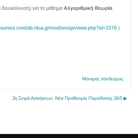
α διευκόλυνση) για το μάθημα
Αλγοριθμική Θεωρία
/courses.corelab.ntua.gr/mod/assign/view.php?id=1076
)
Μόνιμος σύνδεσμος
2η Σειρά Ασκήσεων: Νέα Προθεσμία Παράδοσης 26/5 ▶︎