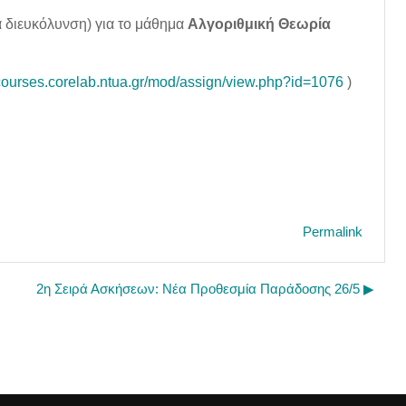
α διευκόλυνση) για το μάθημα
Αλγοριθμική Θεωρία
/courses.corelab.ntua.gr/mod/assign/view.php?id=1076
)
Permalink
2η Σειρά Ασκήσεων: Νέα Προθεσμία Παράδοσης 26/5 ▶︎