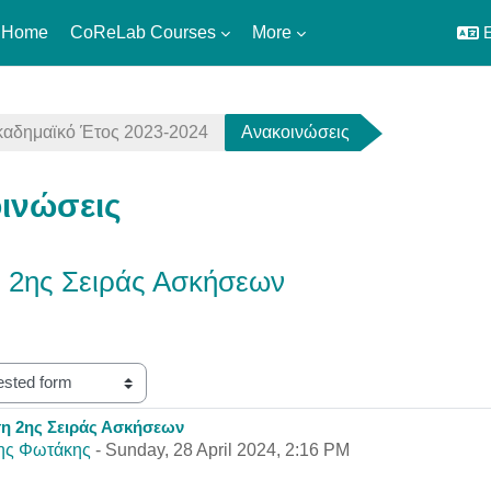
 Home
CoReLab Courses
More
E
καδημαϊκό Έτος 2023-2024
Ανακοινώσεις
ινώσεις
 2ης Σειράς Ασκήσεων
η 2ης Σειράς Ασκήσεων
eplies: 0
ης Φωτάκης
-
Sunday, 28 April 2024, 2:16 PM