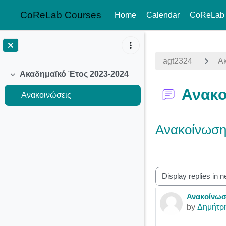
CoReLab Courses
Home
Calendar
CoReLab
Skip to main content
agt2324
Α
Ακαδημαϊκό Έτος 2023-2024
Collapse
Ανακο
Ανακοινώσεις
Ανακοίνωση
Display mode
Ανακοίνωσ
Number of r
by
Δημήτρ