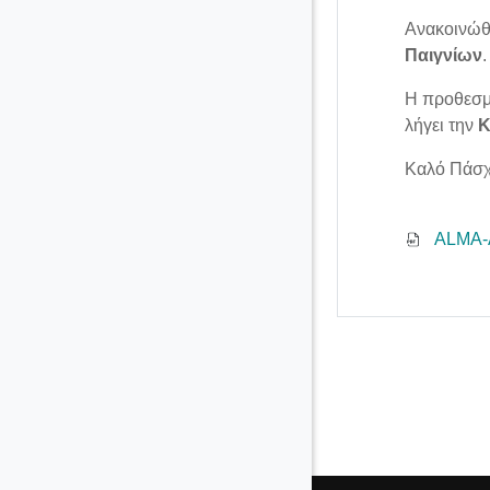
Ανακοινώθ
Παιγνίων
Η προθεσμ
λήγει την
Κ
Καλό Πάσχα
ALMA-