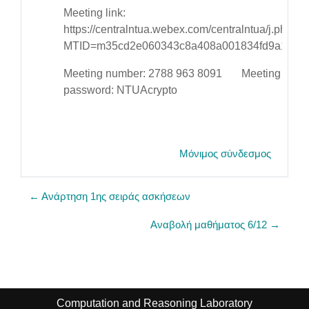
Meeting link:
https://centralntua.webex.com/centralntua/j.php?
MTID=m35cd2e060343c8a408a001834fd9a13c
Meeting number: 2788 963 8091 Meeting
password: NTUAcrypto
Μόνιμος σύνδεσμος
← Ανάρτηση 1ης σειράς ασκήσεων
Αναβολή μαθήματος 6/12 →
Computation and Reasoning Laboratory