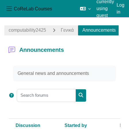
currently
Log
CoReLab Courses
using
in
Side panel
guest
Skip to main content
access
computability2425
Γενικά
Announcements
Announcements
Completion requirements
General news and announcements
Search forums
Search forums
Discussion
Started by
Last