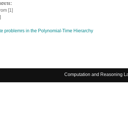
άσετε:
rom [1]
]
ete problemrs in the Polynomial-Time Hierarchy
Computation and Reasoning La