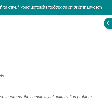
ή τη στιγμή χρησιμοποιείτε πρόσβαση επισκέπτη
Σύνδεση
Άν
lds
.
ed theorems, the complexity of optimization problems.