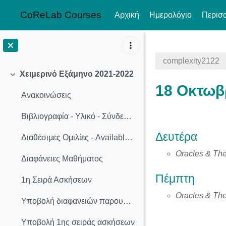
CoReLab Courses
Αρχική
Ημερολόγιο
Περισ
Μετάβαση στο κεντρικό περιεχόμενο
complexity2122
Χειμερινό Εξάμηνο 2021-2022
Σύμπτυξη
18 Οκτωβ
Ανακοινώσεις
Βιβλιογραφία - Υλικό - Σύνδεσμοι
Section o
Δευτέρα
Διαθέσιμες Ομιλίες - Available Presentation Topics
Oracles & The
Διαφάνειες Μαθήματος
Πέμπτη
1η Σειρά Ασκήσεων
Oracles & The
Υποβολή διαφανειών παρουσίασης
Υποβολή 1ης σειράς ασκήσεων