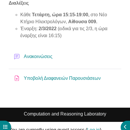
Διαλέξεις
Κάθε
Τετάρτη, ώρα 15:15-19:00,
στο Νέο
Κτήριο Ηλεκτρολόγων,
Αίθουσα 009.
Έναρξη
:
2/3/2022
(ειδικά για τις 2/3, η ώρα
έναρξης είναι 16:15)
Forum
Ανακοινώσεις
Assignment
Υποβολή Διαφανειών Παρουσιάσεων
Computation and Reasoning Laboratory
Open course index
Ope
You are currently using guest access (
Log in
)