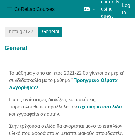
currently
Log
CoReLab Courses
using
in
Side panel
guest
Skip to main content
access
netalg2122
General
General
Section outline
Το μάθημα για το ακ. έτος 2021-22 θα γίνεται σε μερική
συνδιδασκαλία με το μάθημα "
Προηγμένα Θέματα
Αλγορίθμων
".
Για τις αντίστοιχες διαλέξεις και ασκήσεις
παρακολουθείτε παράλληλα την
σχετική ιστοσελίδα
και εγγραφείτε σε αυτήν.
Στην τρέχουσα σελίδα θα αναρτάται μόνο το επιπλέον
υλικό που αφορά στους μεταπτυχιακούς σπουδαστές.