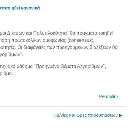
τοποιηθεί κανονικά
θμοι Δικτύων και Πολυπλοκότητα" θα πραγματοποιηθεί
υσίαση πρωτοκόλλων ομοφωνίας (consensus).
 φοιτητές. Οι διαφάνειες των προηγούμενων διαλέξεων θα
λγορίθμων".
ροπτυχιακό μάθημα "Προηγμένα Θέματα Αλγορίθμων",
ριθμοι".
Permalink
Ημ/νίες και ώρες παρουσιάσεων ▶︎