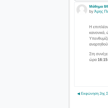
Μάθημα 8/6
Number of r
by
Άρης Π
Η επιπλέον
κανονικά,
Υπενθυμίζε
αναρτηθούν
Στη συνέχε
ώρα
16:15 
◀︎ Εκφώνηση 2ης 