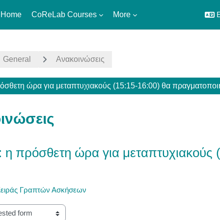
 Home
CoReLab Courses
More
E
General
Ανακοινώσεις
όσθετη ώρα για μεταπτυχιακούς (15:15-16:00) θα πραγματοποι
ινώσεις
 η πρόσθετη ώρα για μεταπτυχιακούς (
Σειράς Γραπτών Ασκήσεων