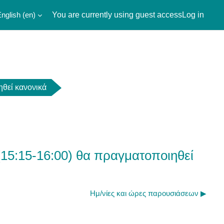
nglish ‎(en)‎
You are currently using guest access
Log in
ηθεί κανονικά
15:15-16:00) θα πραγματοποιηθεί
Ημ/νίες και ώρες παρουσιάσεων ▶︎