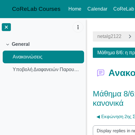
CoReLab Courses
Home
Calendar
CoReLab
Skip to main content
netalg2122
General
Collapse
Μάθημα 8/6: η πρ
Ανακοινώσεις
Υποβολή Διαφανειών Παρουσιάσεων
Ανακο
Μάθημα 8/6:
κανονικά
◀︎ Εκφώνηση 2ης 
Display mode