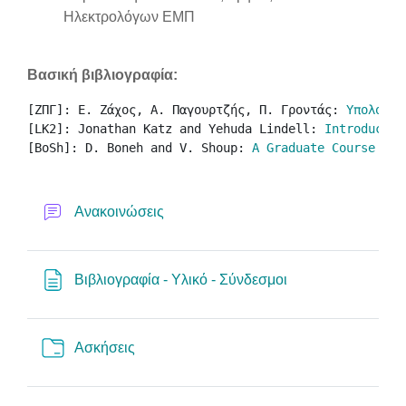
Ηλεκτρολόγων ΕΜΠ
Βασική βιβλιογραφία:
[ΖΠΓ]: Ε. Ζάχος, Α. Παγουρτζής, Π. Γροντάς: 
Υπολογισ
[LK2]: Jonathan Katz and Yehuda Lindell: 
Introductio
[BoSh]: D. Boneh and V. Shoup: 
A Graduate Course in 
Forum
Ανακοινώσεις
Page
Βιβλιογραφία - Υλικό - Σύνδεσμοι
Folder
Ασκήσεις