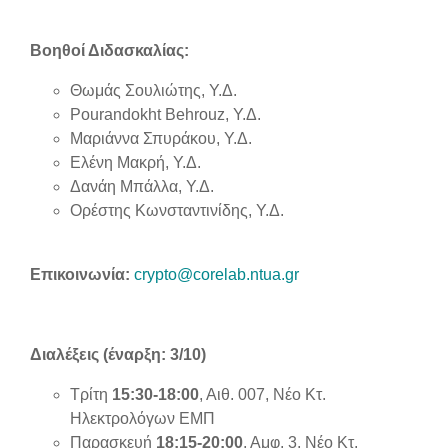
Βοηθοί Διδασκαλίας:
Θωμάς Σουλιώτης, Υ.Δ.
Pourandokht Behrouz, Υ.Δ.
Μαριάννα Σπυράκου, Υ.Δ.
Ελένη Μακρή, Υ.Δ.
Δανάη Μπάλλα, Υ.Δ.
Ορέστης Κωνσταντινίδης, Υ.Δ.
Επικοινωνία:
crypto@corelab.ntua.gr
Διαλέξεις (έναρξη: 3/10)
Τρίτη
15:30-18:00
, Αιθ. 007, Νέο Κτ.
Ηλεκτρολόγων ΕΜΠ
Παρασκευή
18:15-20:00
, Αμφ. 3, Νέο Κτ.