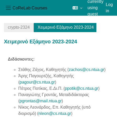
currently
Log
CoReLab Courses
using
in
Side panel
guest
Skip to main content
access
crypto-2324
Χειμερινό Εξάμηνο 2023-2024
Χειμερινό Εξάμηνο 2023-2024
Section outline
Διδάσκοντες:
Στάθης Ζάχος, Καθηγητής (
zachos@cs.ntua.gr
)
Άρης Παγουρτζής, Καθηγητής
(
pagour@cs.ntua.gr
)
Πέτρος Ποτίκας, Ε.Δι.Π. (
ppotik@cs.ntua.gr
)
Παναγιώτης Γροντάς, Μεταδιδάκτορας
(
pgrontas@mail.ntua.gr
)
Νίκος Λεονάρδος, Επ. Καθηγητής (υπό
διορισμό) (
nleon@cs.ntua.gr
)