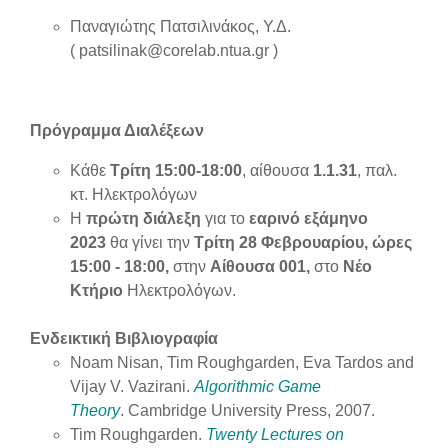
Παναγιώτης Πατσιλινάκος, Υ.Δ.
(
patsilinak@corelab.ntua.gr
)
Πρόγραμμα Διαλέξεων
Κάθε
Τρίτη 15:00-18:00
, αίθουσα
1.1.31
, παλ.
κτ. Ηλεκτρολόγων
Η
πρώτη διάλεξη
για το
εαρινό εξάμηνο
2023
θα γίνει την
Τρίτη 28 Φεβρουαρίου, ώρες
15:00 - 18:00,
στην
Αίθουσα 001,
στο
Νέο
Κτήριο
Ηλεκτρολόγων.
Ενδεικτική Βιβλιογραφία
Noam Nisan, Tim Roughgarden, Eva Tardos and
Vijay V. Vazirani.
Algorithmic Game
Theory
. Cambridge University Press, 2007.
Tim Roughgarden.
Twenty Lectures on