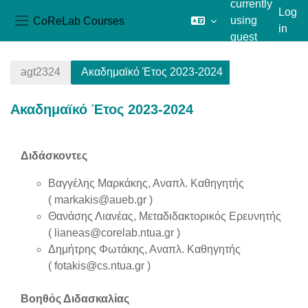
currently
Log
CoReLab Courses
using
in
Side panel
guest
Skip to main content
access
agt2324
Ακαδημαϊκό Έτος 2023-2024
Ακαδημαϊκό Έτος 2023-2024
Section outline
Διδάσκοντες
Βαγγέλης Μαρκάκης, Αναπλ. Καθηγητής
(
markakis@aueb.gr
)
Θανάσης Λιανέας, Μεταδιδακτορικός Ερευνητής
(
lianeas@corelab.ntua.gr
)
Δημήτρης Φωτάκης, Αναπλ. Καθηγητής
(
fotakis@cs.ntua.gr
)
Βοηθός Διδασκαλίας