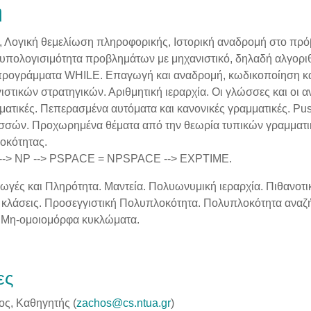
ή
, Λογική θεμελίωση πληροφορικής, Ιστορική αναδρομή στο πρ
 υπολογισιμότητα προβλημάτων με μηχανιστικό, δηλαδή αλγοριθ
 προγράμματα WHILE. Επαγωγή και αναδρομή, κωδικοποίηση κα
γιστικών στρατηγικών. Αριθμητική ιεραρχία. Οι γλώσσες και οι α
μματικές. Πεπερασμένα αυτόματα και κανονικές γραμματικές. P
σών. Προχωρημένα θέματα από την θεωρία τυπικών γραμματικ
οκότητας.
 --> NP --> PSPACE = NPSPACE --> EXPTIME.
ωγές και Πληρότητα. Μαντεία. Πολυωνυμική ιεραρχία. Πιθανοτικ
 κλάσεις. Προσεγγιστική Πολυπλοκότητα. Πολυπλοκότητα αναζ
 Μη-ομοιομόρφα κυκλώματα.
ες
ος, Καθηγητής (
zachos@cs.ntua.gr
)