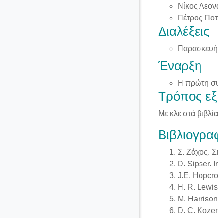
Νίκος Λεον
Πέτρος Ποτί
Διαλέξεις
Παρασκευή 
Έναρξη
Η πρώτη συν
Τρόπος εξ
Με κλειστά βιβλία
Βιβλιογρα
Σ. Ζάχος. 
D. Sipser. 
J.E. Hopcro
H. R. Lewis
M. Harrison
D. C. Kozen