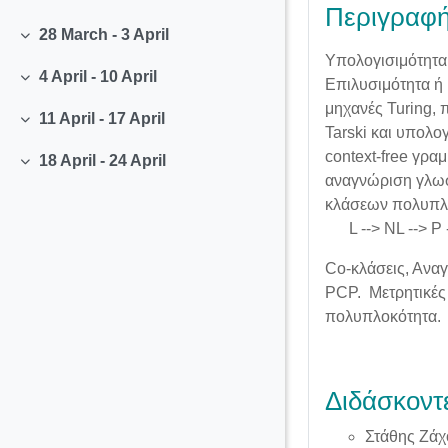
Collapse
Περιγραφ
28 March - 3 April
Collapse
Υπολογισιμότητα
4 April - 10 April
Eπιλυσιμότητα ή
Collapse
μηχανές Turing,
11 April - 17 April
Collapse
Tarski και υπολο
context-free γρα
18 April - 24 April
Collapse
αναγνώριση γλωσ
κλάσεων πολυπλ
L --> NL --> P
Co-κλάσεις, Αναγ
PCP. Μετρητικές
πολυπλοκότητα.
Διδάσκοντ
Στάθης Ζάχ