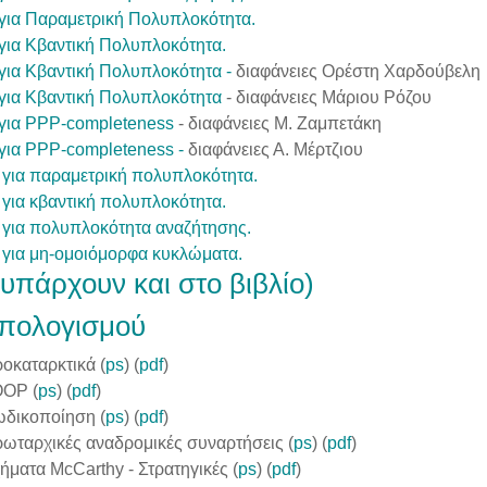
 για Παραμετρική Πολυπλοκότητα
.
 για Κβαντική Πολυπλοκότητα.
 για Κβαντική Πολυπλοκότητα
-
διαφάνειες Ορέστη Χαρδούβελη
 για Κβαντική Πολυπλοκότητα
- διαφάνειες Μάριου Ρόζου
 για PPP-completeness
- διαφάνειες Μ. Ζαμπετάκη
 για PPP-completeness
-
διαφάνειες Α. Μέρτζιου
 για παραμετρική πολυπλοκότητα.
 για κβαντική πολυπλοκότητα.
 για πολυπλοκότητα αναζήτησης.
 για μη-ομοιόμορφα κυκλώματα.
υπάρχουν και στο βιβλίο)
πολογισμού
οκαταρκτικά (
ps
) (
pdf
)
OOP (
ps
) (
pdf
)
ωδικοποίηση (
ps
) (
pdf
)
ρωταρχικές αναδρομικές συναρτήσεις (
ps
) (
pdf
)
ήματα McCarthy - Στρατηγικές (
ps
) (
pdf
)