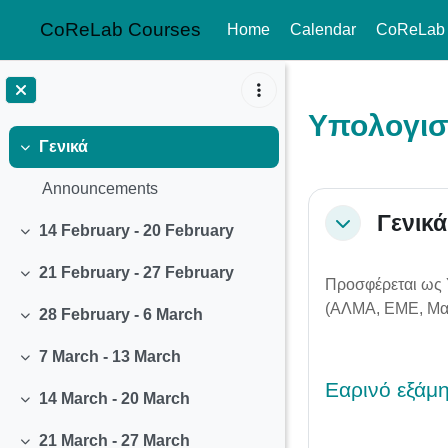
CoReLab Courses
Home
Calendar
CoReLab
Skip to main content
Υπολογισ
Γενικά
Collapse
Announcements
Section o
Γενικά
Collapse
14 February - 20 February
Collapse
21 February - 27 February
Collapse
Προσφέρεται ως 
(ΑΛΜΑ, ΕΜΕ, Μα
28 February - 6 March
Collapse
7 March - 13 March
Collapse
Εαρινό εξάμ
14 March - 20 March
Collapse
21 March - 27 March