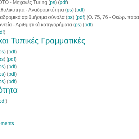
OTO - Μηχανές Turing (
ps
) (
pdf
)
θολικότητα - Αναδρομικότητα (
ps
) (
pdf
)
ναδρομικά αριθμήσιμα σύνολα (
ps
) (
pdf
) (Θ. 75, 76 - Θεώρ. πα
ντεία - Αριθμητικά κατηγορήματα (
ps
) (
pdf
)
df
)
και Τυπικές Γραμματικές
ps
) (
pdf
)
ps
) (
pdf
)
ps
) (
pdf
)
ps
) (
pdf
)
ps
) (
pdf
)
ότητα
pdf
)
Forum
ements