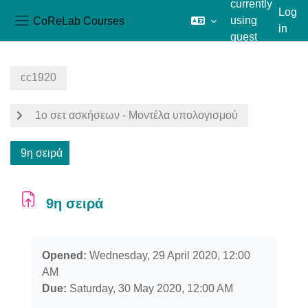
currently
Log
CoReLab Courses
using
in
Side panel
guest
Skip to main content
access
cc1920
1ο σετ ασκήσεων - Μοντέλα υπολογισμού
9η σειρά
9η σειρά
Completion requirements
Opened:
Wednesday, 29 April 2020, 12:00
AM
Due:
Saturday, 30 May 2020, 12:00 AM