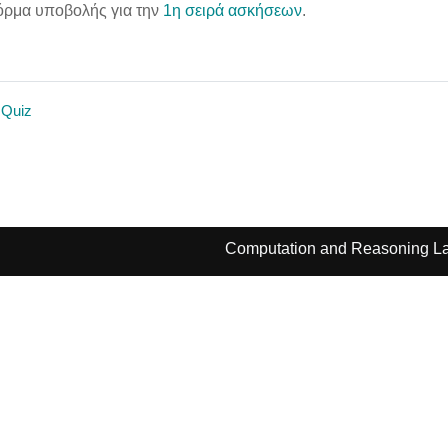
όρμα υποβολής για την
1η σειρά ασκήσεων
.
 Quiz
Computation and Reasoning La