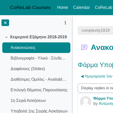
CoReLab Courses
Home
Calendar
CoReLab
Skip to main content
complexity1819
Χειμερινό Εξάμηνο 2018-2019
Collapse
Ανακο
Ανακοινώσεις
Βιβλιογραφία - Υλικό - Σύνδεσμοι
Φόρμα Υποβ
Διαφάνειες (Slides)
◀︎ Ημερομηνία 1ου
Διαθέσιμες Ομιλίες - Available Presentation Topics
Display mode
Επιλογή Θέματος Παρουσίασης
Φόρμα Υπο
Number of r
1η Σειρά Ασκήσεων
by
Αντώνη
Υποβολή 1ης Σειράς Ασκήσεων