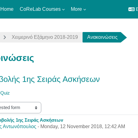
 Home
CoReLab Courses
More
E
Χειμερινό Εξάμηνο 2018-2019
Ανακοινώσεις
ινώσεις
ολής 1ης Σειράς Ασκήσεων
 Quiz
βολής 1ης Σειράς Ασκήσεων
eplies: 0
ς Αντωνόπουλος
-
Monday, 12 November 2018, 12:42 AM