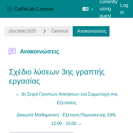
currently
Log
CoReLab Courses
using
in
Side panel
guest
Skip to main content
access
discrete1920
General
Ανακοινώσεις
Ανακοινώσεις
Σχέδιο λύσεων 3ης γραπτής
εργασίας
← 3η Σειρά Γραπτών Ασκήσεων και Συμμετοχή στις
Εξετάσεις
Διακριτά Μαθηματική - Εξέταση Παρασκευής 19/6,
12:00 - 15:00 →