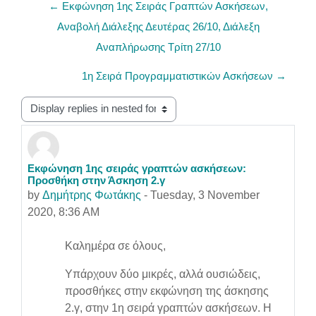
← Εκφώνηση 1ης Σειράς Γραπτών Ασκήσεων,
Αναβολή Διάλεξης Δευτέρας 26/10, Διάλεξη
Αναπλήρωσης Τρίτη 27/10
1η Σειρά Προγραμματιστικών Ασκήσεων →
Display mode
Εκφώνηση 1ης σειράς γραπτών ασκήσεων:
Number of replies: 0
Προσθήκη στην Άσκηση 2.γ
by
Δημήτρης Φωτάκης
-
Tuesday, 3 November
2020, 8:36 AM
Καλημέρα σε όλους,
Υπάρχουν δύο μικρές, αλλά ουσιώδεις,
προσθήκες στην εκφώνηση της άσκησης
2.γ, στην 1η σειρά γραπτών ασκήσεων. Η