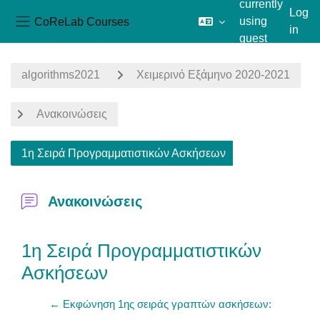
currently
Log
CoReLab Courses
using
in
Side panel
guest
Skip to main content
access
algorithms2021
Χειμερινό Εξάμηνο 2020-2021
Ανακοινώσεις
1η Σειρά Προγραμματιστικών Ασκήσεων
Ανακοινώσεις
1η Σειρά Προγραμματιστικών
Ασκήσεων
← Εκφώνηση 1ης σειράς γραπτών ασκήσεων: