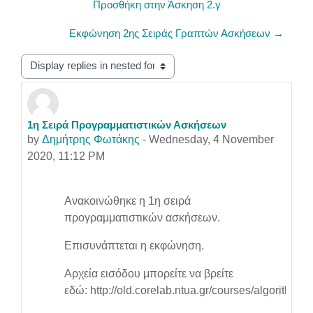
Προσθήκη στην Άσκηση 2.γ
Εκφώνηση 2ης Σειράς Γραπτών Ασκήσεων →
Display mode
1η Σειρά Προγραμματιστικών Ασκήσεων
Number of replies: 0
by
Δημήτρης Φωτάκης
-
Wednesday, 4 November
2020, 11:12 PM
Ανακοινώθηκε η 1η σειρά
προγραμματιστικών ασκήσεων.
Επισυνάπτεται η εκφώνηση.
Αρχεία εισόδου μπορείτε να βρείτε
εδώ: http://old.corelab.ntua.gr/courses/algorithms/