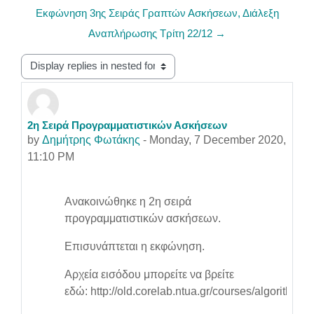
Εκφώνηση 3ης Σειράς Γραπτών Ασκήσεων, Διάλεξη
Αναπλήρωσης Τρίτη 22/12 →
Display mode
2η Σειρά Προγραμματιστικών Ασκήσεων
Number of replies: 0
by
Δημήτρης Φωτάκης
-
Monday, 7 December 2020,
11:10 PM
Ανακοινώθηκε η 2η σειρά
προγραμματιστικών ασκήσεων.
Επισυνάπτεται η εκφώνηση.
Αρχεία εισόδου μπορείτε να βρείτε
εδώ: http://old.corelab.ntua.gr/courses/algorithms/