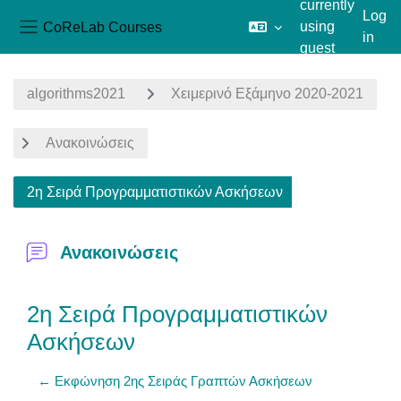
currently
Log
CoReLab Courses
using
in
Side panel
guest
Skip to main content
access
algorithms2021
Χειμερινό Εξάμηνο 2020-2021
Ανακοινώσεις
2η Σειρά Προγραμματιστικών Ασκήσεων
Ανακοινώσεις
2η Σειρά Προγραμματιστικών
Ασκήσεων
← Εκφώνηση 2ης Σειράς Γραπτών Ασκήσεων