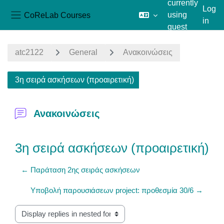
currently
Log
CoReLab Courses
using
in
Side panel
guest
Skip to main content
access
atc2122
General
Ανακοινώσεις
3η σειρά ασκήσεων (προαιρετική)
Ανακοινώσεις
3η σειρά ασκήσεων (προαιρετική)
← Παράταση 2ης σειράς ασκήσεων
Υποβολή παρουσιάσεων project: προθεσμία 30/6 →
Display mode