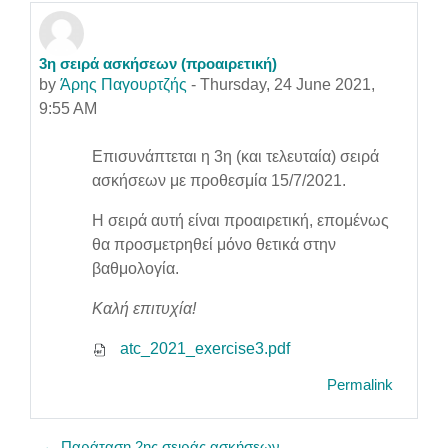
3η σειρά ασκήσεων (προαιρετική)
Number of replies: 0
by
Άρης Παγουρτζής
-
Thursday, 24 June 2021,
9:55 AM
Επισυνάπτεται η 3η (και τελευταία) σειρά
ασκήσεων με προθεσμία 15/7/2021.
Η σειρά αυτή είναι προαιρετική, επομένως
θα προσμετρηθεί μόνο θετικά στην
βαθμολογία.
Καλή επιτυχία!
atc_2021_exercise3.pdf
Permalink
← Παράταση 2ης σειράς ασκήσεων