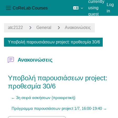
currently
Log
CoReLab Courses
using
in
Side panel
guest
Skip to main content
access
atc2122
General
Ανακοινώσεις
Υποβολή παρουσιάσεων project: προθεσμία 30/6
Ανακοινώσεις
Υποβολή παρουσιάσεων project:
προθεσμία 30/6
← 3η σειρά ασκήσεων (προαιρετική)
Πρόγραμμα παρουσιάσεων project 1/7, 16:00-19:40 →