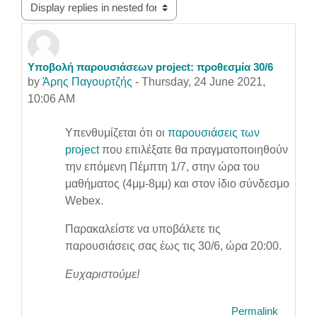
Display mode
Υποβολή παρουσιάσεων project: προθεσμία 30/6
Number of replies: 0
by
Άρης Παγουρτζής
-
Thursday, 24 June 2021,
10:06 AM
Υπενθυμίζεται ότι οι
παρουσιάσεις των
project
που επιλέξατε θα πραγματοποιηθούν
την επόμενη Πέμπτη 1/7, στην ώρα του
μαθήματος (4μμ-8μμ) και στον ίδιο σύνδεσμο
Webex.
Παρακαλείστε να υποβάλετε τις
παρουσιάσεις σας έως τις 30/6, ώρα 20:00.
Ευχαριστούμε!
Permalink