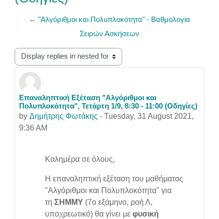
← "Αλγόριθμοι και Πολυπλοκότητα" - Βαθμολογία
Σειρών Ασκήσεων
Display mode
Επαναληπτική Εξέταση "Αλγόριθμοι και
Number of replies: 0
Πολυπλοκότητα", Τετάρτη 1/9, 8:30 - 11:00 (Οδηγίες)
by
Δημήτρης Φωτάκης
-
Tuesday, 31 August 2021,
9:36 AM
Καλημέρα σε όλους,
Η επαναληπτική εξέταση του μαθήματος
"Αλγόριθμοι και Πολυπλοκότητα" για
τη
ΣΗΜΜΥ
(7ο εξάμηνο, ροή Λ,
υποχρεωτικό) θα γίνει με
φυσική