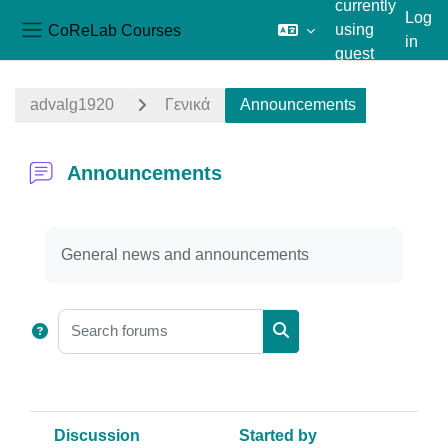
currently
Log
CoReLab Courses
using
in
Side panel
guest
Skip to main content
access
advalg1920
Γενικά
Announcements
Announcements
Completion requirements
General news and announcements
Search forums
Search forums
Discussion
Started by
L