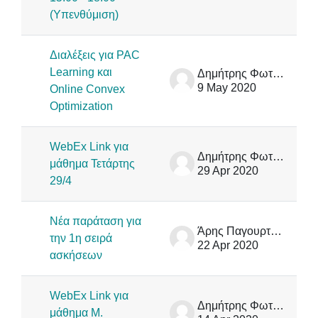
(Υπενθύμιση)
Διαλέξεις για PAC
Learning και
Δημήτρης Φωτάκης
9 May 2020
Online Convex
Optimization
WebEx Link για
Δημήτρης Φωτάκης
μάθημα Τετάρτης
29 Apr 2020
29/4
Νέα παράταση για
Άρης Παγουρτζής
την 1η σειρά
22 Apr 2020
ασκήσεων
WebEx Link για
Δημήτρης Φωτάκης
μάθημα M.