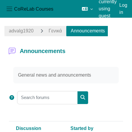
currently
Log
CoReLab Courses
using
in
Side panel
guest
Skip to main content
access
advalg1920
Γενικά
Announcements
Announcements
Completion requirements
General news and announcements
Search forums
Search forums
Discussion
Started by
L