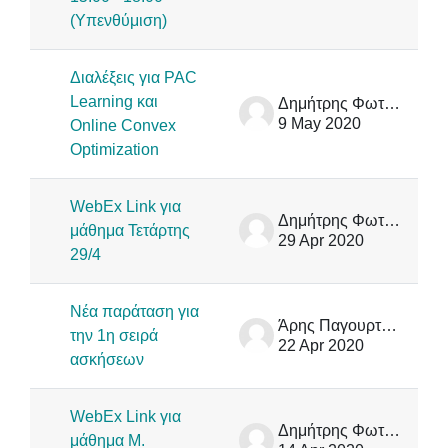
(Υπενθύμιση)
Διαλέξεις για PAC
Learning και
Δημήτρης Φωτάκης
9 May 2020
Online Convex
Optimization
WebEx Link για
Δημήτρης Φωτάκης
μάθημα Τετάρτης
29 Apr 2020
29/4
Νέα παράταση για
Άρης Παγουρτζής
την 1η σειρά
22 Apr 2020
ασκήσεων
WebEx Link για
Δημήτρης Φωτάκης
μάθημα M.