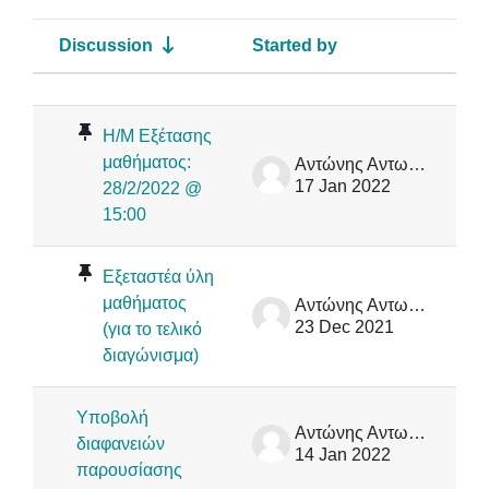
Discussion
Started by
La
Status
List of discussions. Showing 13 of 
Η/Μ Εξέτασης
μαθήματος:
Αντώνης Αντωνόπουλος
17 Jan 2022
28/2/2022 @
15:00
Εξεταστέα ύλη
μαθήματος
Αντώνης Αντωνόπουλος
23 Dec 2021
(για το τελικό
διαγώνισμα)
Υποβολή
Αντώνης Αντωνόπουλος
διαφανειών
14 Jan 2022
παρουσίασης