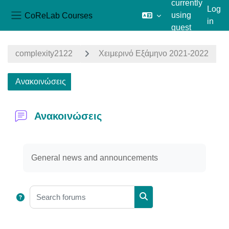
currently
Log
CoReLab Courses
using
in
Side panel
guest
Skip to main content
access
complexity2122
Χειμερινό Εξάμηνο 2021-2022
Ανακοινώσεις
Ανακοινώσεις
Completion requirements
General news and announcements
Search forums
Search forums