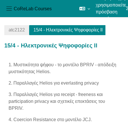
χρησιμοποιείτε
CoReLab Courses
πρόσβαση
Πλευρικός πίνακας
επισκέπτη
Μετάβαση στο κεντρικό περιεχόμενο
atc2122
15/4 - Ηλεκτρονικές Ψηφοφορίες ΙΙ
15/4 - Ηλεκτρονικές Ψηφοφορίες ΙΙ
Section outline
1. Μυστικότητα ψήφου - το μοντέλο BPRIV - απόδειξη
μυστικότητας Helios.
2. Παραλλαγές Helios για everlasting privacy
3. Παραλλαγές Helios για receipt - freeness και
participation privacy και σχετικές επεκτάσεις του
BPRIV.
4. Coercion Resistance στο μοντέλο JCJ.