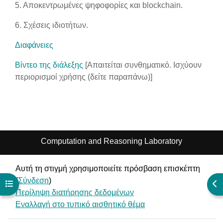
5. Αποκεντρωμένες ψηφοφορίες και blockchain.
6. Σχέσεις ιδιοτήτων.
Διαφάνειες
Βίντεο της διάλεξης
[Απαιτείται συνθηματικό. Ισχύουν
περιορισμοί χρήσης (δείτε παραπάνω)]
Computation and Reasoning Laboratory
Αυτή τη στιγμή χρησιμοποιείτε πρόσβαση επισκέπτη
(
Σύνδεση
)
Άνοιγμα ευρετηρίου μαθήματος
Άν
Περίληψη διατήρησης δεδομένων
Εναλλαγή στο τυπικό αισθητικό θέμα