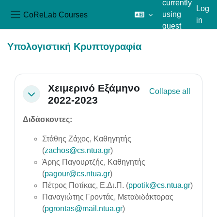
currently
Log
CoReLab Courses
using
in
Side panel
guest
Skip to main content
access
Υπολογιστική Κρυπτογραφία
Section outline
Χειμερινό Εξάμηνο
Collapse all
Collapse
2022-2023
Διδάσκοντες:
Στάθης Ζάχος, Καθηγητής
(
zachos@cs.ntua.gr
)
Άρης Παγουρτζής, Καθηγητής
(
pagour@cs.ntua.gr
)
Πέτρος Ποτίκας, Ε.Δι.Π. (
ppotik@cs.ntua.gr
)
Παναγιώτης Γροντάς, Μεταδιδάκτορας
(
pgrontas@mail.ntua.gr
)