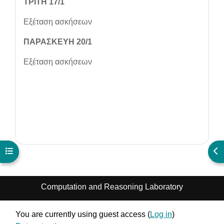
ΤΡΙΤΗ 17/1
Εξέταση ασκήσεων
ΠΑΡΑΣΚΕΥΗ 20/1
Εξέταση ασκήσεων
Open course index
Ope
Computation and Reasoning Laboratory
You are currently using guest access (
Log in
)