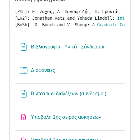
[ΖΠΓ]: Ε. Ζάχος, Α. Παγουρτζής, Π. Γροντάς: 
Υπολογ
[LK2]: Jonathan Katz and Yehuda Lindell: 
Introduct
[BoSh]: D. Boneh and V. Shoup: 
A Graduate Course i
Page
Βιβλιογραφία - Υλικό - Σύνδεσμοι
Folder
Διαφάνειες
Page
Βίντεο των διαλέξεων (σύνδεσμοι)
Assignment
Υποβολή 1ης σειράς ασκήσεων