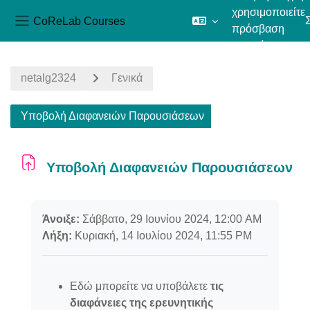
χρησιμοποιείτε
CoReLab Courses
πρόσβαση
Πλευρικός πίνακας
επισκέπτη
Μετάβαση στο κεντρικό περιεχόμενο
netalg2324
Γενικά
Υποβολή Διαφανειών Παρουσιάσεων
Υποβολή Διαφανειών Παρουσιάσεων
Απαιτήσεις ολοκλήρωσης
Άνοιξε:
Σάββατο, 29 Ιουνίου 2024, 12:00 AM
Λήξη:
Κυριακή, 14 Ιουλίου 2024, 11:55 PM
Εδώ μπορείτε να υποβάλετε
τις
διαφάνειες
της ερευνητικής